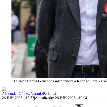
El alcalde Carlos Fernando Galán felicita a Rodrígo Lara.
- Cré
Alexander Gómez Naranjo
Periodista
26 JUN 2026 - 17:53
|
Actualizado:
26 JUN 2026 - 19:04