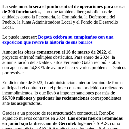
La sede no solo será el punto central de operaciones para cerca
de 300 funcionarios,
sino que también albergará oficinas de
entidades como la Personería, la Contraloría, la Defensoría del
Pueblo, la Junta Administradora Local y el Fondo de Desarrollo
Local.
Le puede interesar:
Bogotá celebra su cumpleaños con una
exposición que revive la historia de sus barrios
Aunque
las obras comenzaron el 16 de marzo de 2022
, el
proyecto enfrentó múltiples obstáculos. Para enero de 2024, la
administración del alcalde Carlos Fernando Galán recibió la obra
con apenas un 54,83 % de avance físico y varios problemas técnicos
por resolver.
En diciembre de 2023, la administración anterior terminó de forma
anticipada el contrato con el primer constructor debido a reiterados
incumplimientos, lo que llevó a imponer sanciones por más d
e
$6.700 millones y gestionar las reclamaciones
correspondientes
ante las aseguradoras.
Gracias a un proceso de reestructuración contractual, RenoBo
adjudicó nuevos contratos en 2024.
Las obras fueron retomadas
en junio bajo la dirección de Gercotek
Ingeniería S.A.S. como
nuevo contratista, y ARCA Arquitectura e Ingeniería S.A. como