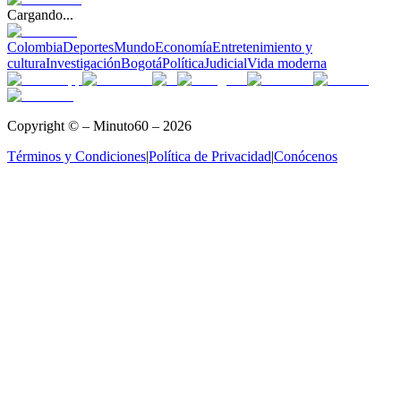
Cargando...
Colombia
Deportes
Mundo
Economía
Entretenimiento y
cultura
Investigación
Bogotá
Política
Judicial
Vida moderna
Copyright © – Minuto60 – 2026
Términos y Condiciones
|
Política de Privacidad
|
Conócenos