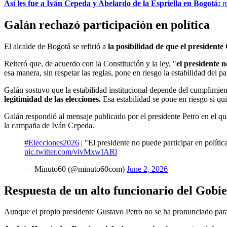
Así les fue a Iván Cepeda y Abelardo de la Espriella en Bogotá:
re
Galán rechazó participación en política
El alcalde de Bogotá se refirió a
la posibilidad de que el presidente
Reiteró que, de acuerdo con la Constitución y la ley, "
el presidente n
esa manera, sin respetar las reglas, pone en riesgo la estabilidad del pa
Galán sostuvo que la estabilidad institucional depende del cumplimient
legitimidad de las elecciones.
Esa estabilidad se pone en riesgo si qu
Galán respondió al mensaje publicado por el presidente Petro en el q
la campaña de Iván Cepeda.
#Elecciones2026
| "El presidente no puede participar en polít
pic.twitter.com/vivMxwIARl
— Minuto60 (@minuto60com)
June 2, 2026
Respuesta de un alto funcionario del Gobi
Aunque el propio presidente Gustavo Petro no se ha pronunciado para