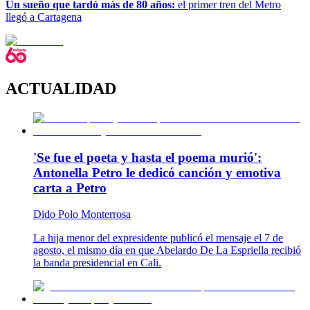
Un sueño que tardó más de 80 años:
el primer tren del Metro
llegó a Cartagena
ACTUALIDAD
'Se fue el poeta y hasta el poema murió':
Antonella Petro le dedicó canción y emotiva
carta a Petro
Dido Polo Monterrosa
La hija menor del expresidente publicó el mensaje el 7 de
agosto, el mismo día en que Abelardo De La Espriella recibió
la banda presidencial en Cali.