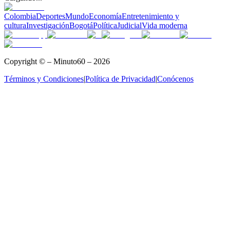
Colombia
Deportes
Mundo
Economía
Entretenimiento y
cultura
Investigación
Bogotá
Política
Judicial
Vida moderna
Copyright © – Minuto60 – 2026
Términos y Condiciones
|
Política de Privacidad
|
Conócenos