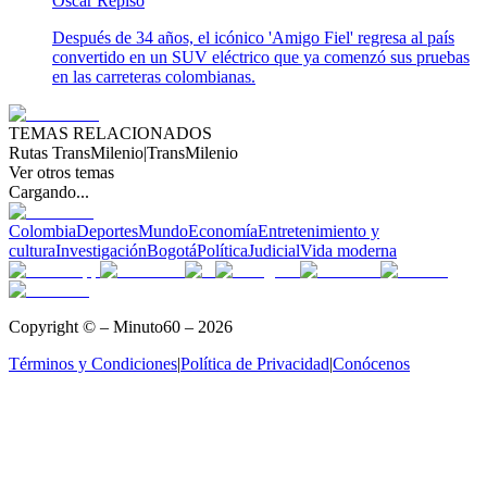
Oscar Repiso
Después de 34 años, el icónico 'Amigo Fiel' regresa al país
convertido en un SUV eléctrico que ya comenzó sus pruebas
en las carreteras colombianas.
TEMAS RELACIONADOS
Rutas TransMilenio
|
TransMilenio
Ver otros temas
Cargando...
Colombia
Deportes
Mundo
Economía
Entretenimiento y
cultura
Investigación
Bogotá
Política
Judicial
Vida moderna
Copyright © – Minuto60 – 2026
Términos y Condiciones
|
Política de Privacidad
|
Conócenos