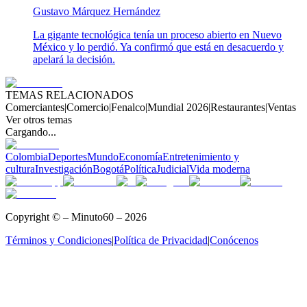
Gustavo Márquez Hernández
La gigante tecnológica tenía un proceso abierto en Nuevo
México y lo perdió. Ya confirmó que está en desacuerdo y
apelará la decisión.
TEMAS RELACIONADOS
Comerciantes
|
Comercio
|
Fenalco
|
Mundial 2026
|
Restaurantes
|
Ventas
Ver otros temas
Cargando...
Colombia
Deportes
Mundo
Economía
Entretenimiento y
cultura
Investigación
Bogotá
Política
Judicial
Vida moderna
Copyright © – Minuto60 – 2026
Términos y Condiciones
|
Política de Privacidad
|
Conócenos