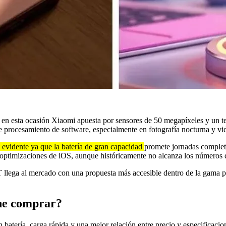
 en esta ocasión Xiaomi apuesta por sensores de 50 megapíxeles y un t
 procesamiento de software, especialmente en fotografía nocturna y vi
 evidente ya que la batería de gran capacidad
promete jornadas completa
optimizaciones de iOS, aunque históricamente no alcanza los números q
T llega al mercado con una propuesta más accesible dentro de la gama 
ene comprar?
an batería, carga rápida y una mejor relación entre precio y especifica