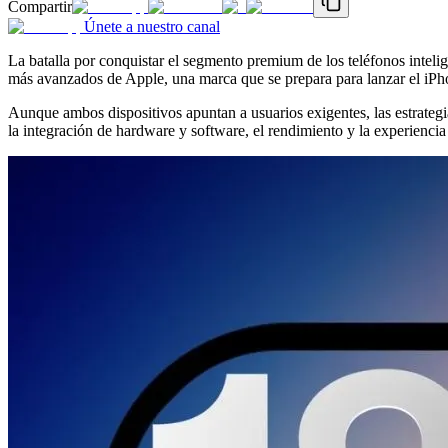
Compartir
Únete a nuestro canal
La batalla por conquistar el segmento premium de los teléfonos intel
más avanzados de Apple, una marca que se prepara para lanzar el iPh
Aunque ambos dispositivos apuntan a usuarios exigentes, las estrategi
la integración de hardware y software, el rendimiento y la experiencia