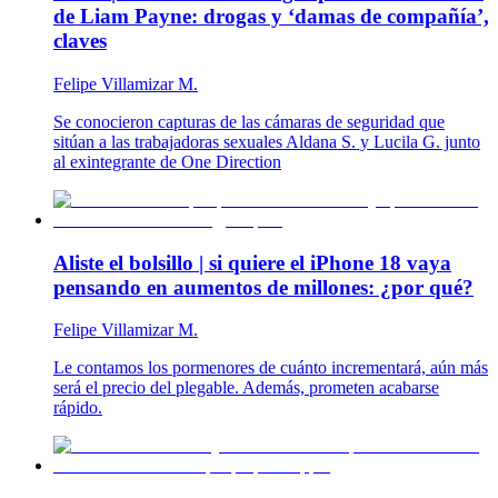
de Liam Payne: drogas y ‘damas de compañía’,
claves
Felipe Villamizar M.
Se conocieron capturas de las cámaras de seguridad que
sitúan a las trabajadoras sexuales Aldana S. y Lucila G. junto
al exintegrante de One Direction
Aliste el bolsillo | si quiere el iPhone 18 vaya
pensando en aumentos de millones: ¿por qué?
Felipe Villamizar M.
Le contamos los pormenores de cuánto incrementará, aún más
será el precio del plegable. Además, prometen acabarse
rápido.