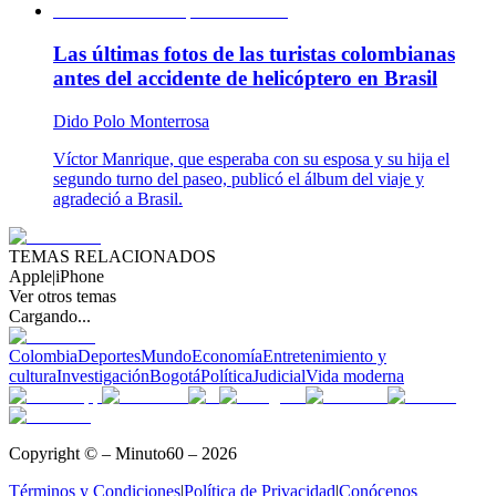
Las últimas fotos de las turistas colombianas
antes del accidente de helicóptero en Brasil
Dido Polo Monterrosa
Víctor Manrique, que esperaba con su esposa y su hija el
segundo turno del paseo, publicó el álbum del viaje y
agradeció a Brasil.
TEMAS RELACIONADOS
Apple
|
iPhone
Ver otros temas
Cargando...
Colombia
Deportes
Mundo
Economía
Entretenimiento y
cultura
Investigación
Bogotá
Política
Judicial
Vida moderna
Copyright © – Minuto60 – 2026
Términos y Condiciones
|
Política de Privacidad
|
Conócenos