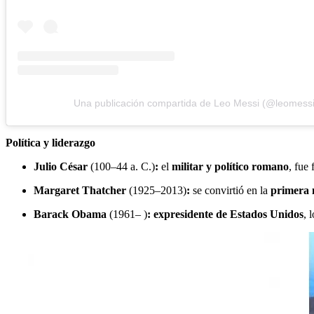
Una publicación compartida de Leo Messi (@leomessi
Política y liderazgo
Julio César
(100–44 a. C.)
:
el
militar y político romano
, fue
Margaret Thatcher
(1925–2013)
:
se convirtió en la
primera 
Barack Obama
(1961– )
: expresidente de Estados Unidos
, 