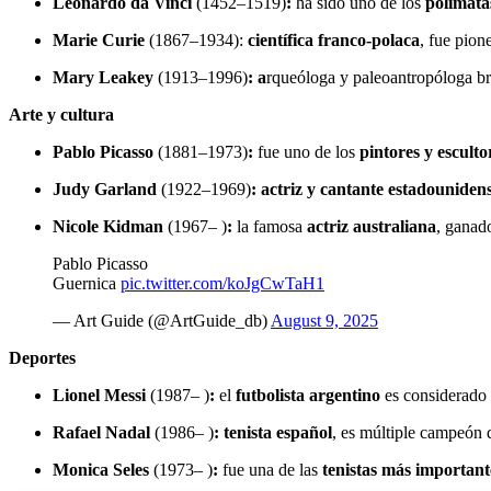
Leonardo da Vinci
(1452–1519)
:
ha sido uno de los
polímata
Marie Curie
(1867–1934):
científica franco-polaca
, fue pion
Mary Leakey
(1913–1996)
: a
rqueóloga y paleoantropóloga brit
Arte y cultura
Pablo Picasso
(1881–1973)
:
fue uno de los
pintores y escult
Judy Garland
(1922–1969)
: actriz y cantante estadouniden
Nicole Kidman
(1967– )
:
la famosa
actriz australiana
, ganad
Pablo Picasso
Guernica
pic.twitter.com/koJgCwTaH1
— Art Guide (@ArtGuide_db)
August 9, 2025
Deportes
Lionel Messi
(1987– )
:
el
futbolista argentino
es considerado 
Rafael Nadal
(1986– )
: tenista español
, es múltiple campeón 
Monica Seles
(1973– )
:
fue una de las
tenistas más importan