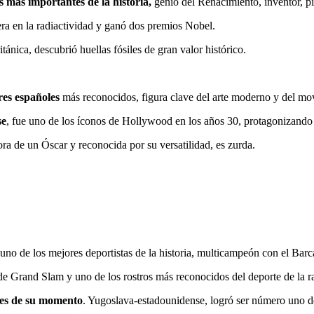
s más importantes de la historia,
genio del Renacimiento, inventor, pi
era en la radiactividad y ganó dos premios Nobel.
ánica, descubrió huellas fósiles de gran valor histórico.
ores españoles
más reconocidos, figura clave del arte moderno y del mo
se
, fue uno de los íconos de Hollywood en los años 30, protagonizando
ora de un Óscar y reconocida por su versatilidad, es zurda.
uno de los mejores deportistas de la historia, multicampeón con el Barca
de Grand Slam y uno de los rostros más reconocidos del deporte de la r
tes de su momento
. Yugoslava-estadounidense, logró ser número uno d