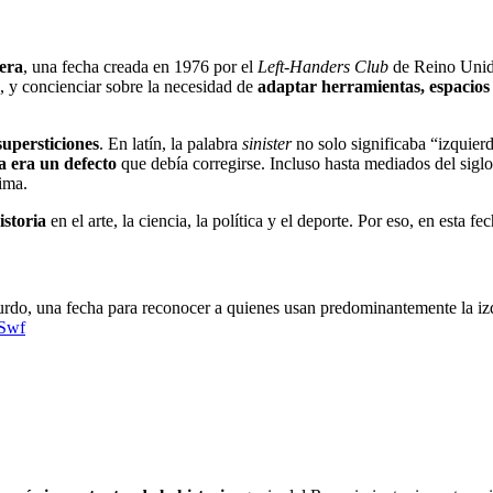
era
, una fecha creada en 1976 por el
Left-Handers Club
de Reino Unido
, y concienciar sobre la necesidad de
adaptar herramientas, espacios 
supersticiones
. En latín, la palabra
sinister
no solo significaba “izquier
a era un defecto
que debía corregirse. Incluso hasta mediados del sig
tima.
istoria
en el arte, la ciencia, la política y el deporte. Por eso, en esta
rdo, una fecha para reconocer a quienes usan predominantemente la izqu
uSwf