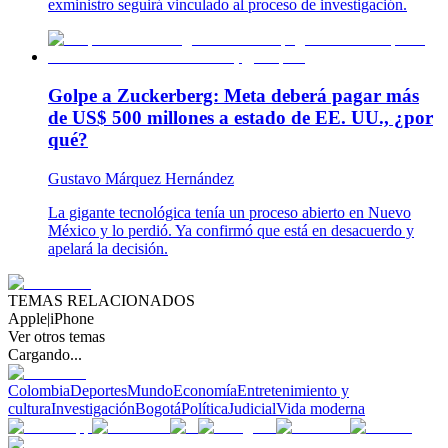
exministro seguirá vinculado al proceso de investigación.
Golpe a Zuckerberg: Meta deberá pagar más
de US$ 500 millones a estado de EE. UU., ¿por
qué?
Gustavo Márquez Hernández
La gigante tecnológica tenía un proceso abierto en Nuevo
México y lo perdió. Ya confirmó que está en desacuerdo y
apelará la decisión.
TEMAS RELACIONADOS
Apple
|
iPhone
Ver otros temas
Cargando...
Colombia
Deportes
Mundo
Economía
Entretenimiento y
cultura
Investigación
Bogotá
Política
Judicial
Vida moderna