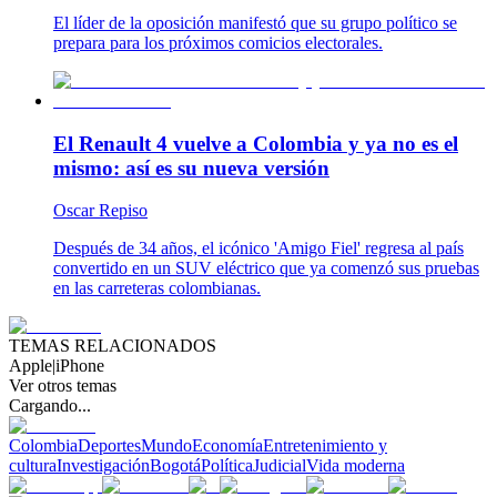
El líder de la oposición manifestó que su grupo político se
prepara para los próximos comicios electorales.
El Renault 4 vuelve a Colombia y ya no es el
mismo: así es su nueva versión
Oscar Repiso
Después de 34 años, el icónico 'Amigo Fiel' regresa al país
convertido en un SUV eléctrico que ya comenzó sus pruebas
en las carreteras colombianas.
TEMAS RELACIONADOS
Apple
|
iPhone
Ver otros temas
Cargando...
Colombia
Deportes
Mundo
Economía
Entretenimiento y
cultura
Investigación
Bogotá
Política
Judicial
Vida moderna