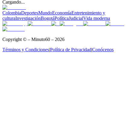
Cargando...
Colombia
Deportes
Mundo
Economía
Entretenimiento y
cultura
Investigación
Bogotá
Política
Judicial
Vida moderna
Copyright © – Minuto60 – 2026
Términos y Condiciones
|
Política de Privacidad
|
Conócenos