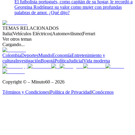
El futbolista portugués, como capitán de su hogar, le recordó a
Georgina Rodríguez su valor como mujer con profundas
palabras de amor. ¿Qué dijo?
TEMAS RELACIONADOS
Italia
|
Vehículos Eléctricos
|
Automovilismo
|
Ferrari
Ver otros temas
Cargando...
Colombia
Deportes
Mundo
Economía
Entretenimiento y
cultura
Investigación
Bogotá
Política
Judicial
Vida moderna
Copyright © – Minuto60 – 2026
Términos y Condiciones
|
Política de Privacidad
|
Conócenos