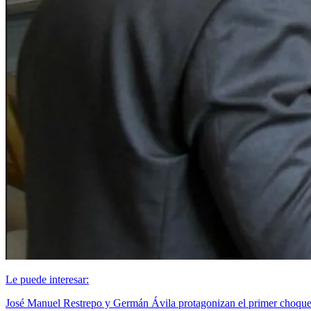
Le puede interesar:
José Manuel Restrepo y Germán Ávila protagonizan el primer choque