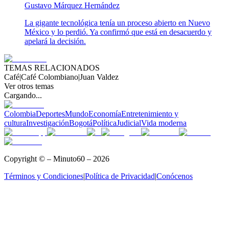
Gustavo Márquez Hernández
La gigante tecnológica tenía un proceso abierto en Nuevo
México y lo perdió. Ya confirmó que está en desacuerdo y
apelará la decisión.
TEMAS RELACIONADOS
Café
|
Café Colombiano
|
Juan Valdez
Ver otros temas
Cargando...
Colombia
Deportes
Mundo
Economía
Entretenimiento y
cultura
Investigación
Bogotá
Política
Judicial
Vida moderna
Copyright © – Minuto60 – 2026
Términos y Condiciones
|
Política de Privacidad
|
Conócenos