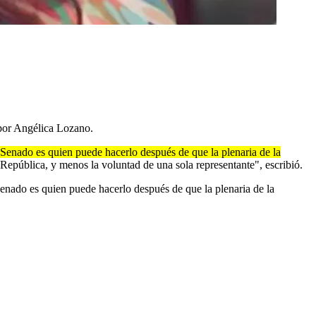
 por Angélica Lozano.
 Senado es quien puede hacerlo después de que la plenaria de la
epública, y menos la voluntad de una sola representante", escribió.
enado es quien puede hacerlo después de que la plenaria de la