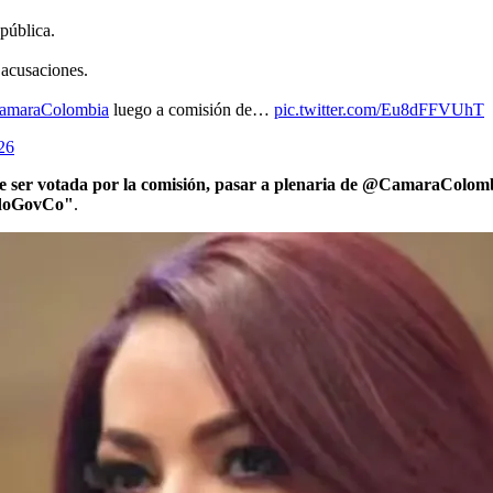
epública.
 acusaciones.
maraColombia
luego a comisión de…
pic.twitter.com/Eu8dFFVUhT
26
 ser votada por la comisión, pasar a plenaria de @CamaraColombi
nadoGovCo"
.