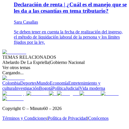
Declaración de renta | ¿Cuál es el manejo que se
les da a las cesantías en tema tributario?
Sara Casallas
Se deben tener en cuenta la fecha de realización del ingreso,
el método de liquidación laboral de la persona y los límites
fijados por la ley.
TEMAS RELACIONADOS
Abelardo De La Espriella
|
Gobierno Nacional
Ver otros temas
Cargando...
Colombia
Deportes
Mundo
Economía
Entretenimiento y
cultura
Investigación
Bogotá
Política
Judicial
Vida moderna
Copyright © – Minuto60 – 2026
Términos y Condiciones
|
Política de Privacidad
|
Conócenos