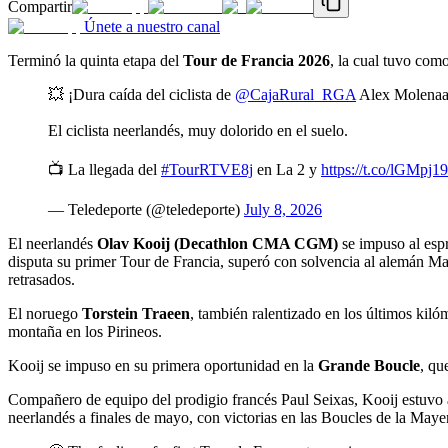
Compartir
Únete a nuestro canal
Terminó la quinta etapa del
Tour de Francia 2026
, la cual tuvo com
💥 ¡Dura caída del ciclista de
@CajaRural_RGA
Alex Molenaa
El ciclista neerlandés, muy dolorido en el suelo.
📺 La llegada del
#TourRTVE8j
en La 2 y
https://t.co/lGMpj1
— Teledeporte (@teledeporte)
July 8, 2026
El neerlandés
Olav Kooij (Decathlon CMA CGM)
se impuso al espr
disputa su primer Tour de Francia, superó con solvencia al alemán Max
retrasados.
El noruego
Torstein Traeen
, también ralentizado en los últimos kiló
montaña en los Pirineos.
Kooij se impuso en su primera oportunidad en la
Grande Boucle
, qu
Compañero de equipo del prodigio francés Paul Seixas, Kooij estuvo a 
neerlandés a finales de mayo, con victorias en las Boucles de la May