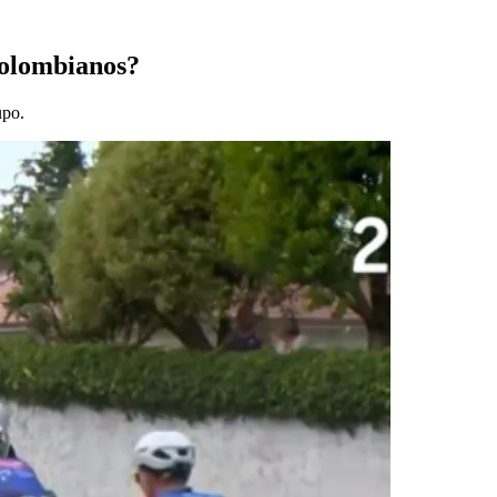
 colombianos?
upo.