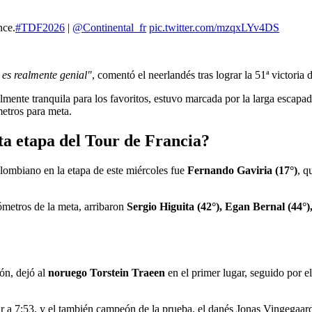
nce.
#TDF2026
|
@Continental_fr
pic.twitter.com/mzqxLYv4DS
 es realmente genial"
, comentó el neerlandés tras lograr la 51ª victoria d
ente tranquila para los favoritos, estuvo marcada por la larga escapad
metros para meta.
ta etapa del Tour de Francia?
colombiano en la etapa de este miércoles fue
Fernando Gaviria (17°)
, q
ómetros de la meta, arribaron
Sergio Higuita (42°), Egan Bernal (44°)
ión, dejó al
noruego Torstein Traeen
en el primer lugar, seguido por e
gar a 7:53, y el también campeón de la prueba, el danés Jonas Vingegaar