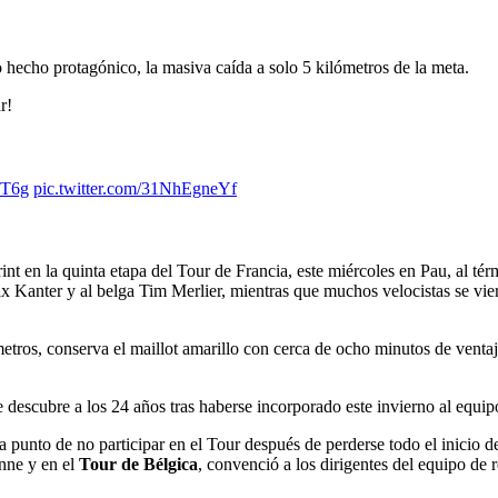
o hecho protagónico, la masiva caída a solo 5 kilómetros de la meta.
r!
9T6g
pic.twitter.com/31NhEgneYf
int en la quinta etapa del Tour de Francia, este miércoles en Pau, al té
 Kanter y al belga Tim Merlier, mientras que muchos velocistas se vier
metros, conserva el maillot amarillo con cerca de ocho minutos de ventaja
e descubre a los 24 años tras haberse incorporado este invierno al 
punto de no participar en el Tour después de perderse todo el inicio de 
enne y en el
Tour de Bélgica
, convenció a los dirigentes del equipo de r