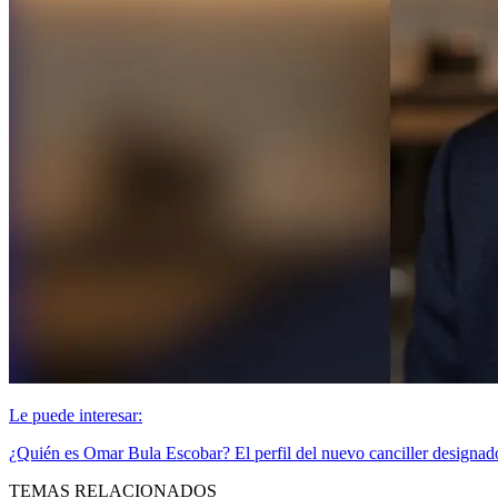
Le puede interesar:
¿Quién es Omar Bula Escobar? El perfil del nuevo canciller designado
TEMAS RELACIONADOS