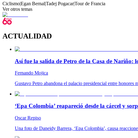
Ciclismo
|
Egan Bernal
|
Tadej Pogacar
|
Tour de Francia
Ver otros temas
ACTUALIDAD
Así fue la salida de Petro de la Casa de Nariño:
Fernando Mojica
Gustavo Petro abandona el palacio presidencial entre honores m
‘Epa Colombia’ reapareció desde la cárcel y so
Oscar Repiso
Una foto de Daneidy Barrera, ‘Epa Colombia’, causa reacciones e