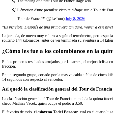
🤩 The feeling of a first Tour de France stage win.
🤩 L'émotion d'une première victoire d'étape sur le Tour de Fra
— Tour de France™ (@LeTour)
July 8, 2026
"Es increíble. Después de una primavera tan dura, volver a este nivel
La jornada, de nuevo muy calurosa según el termómetro, pero especialm
solitario 144 kilómetros, antes de ver terminada su aventura a 14 kiló
¿Cómo les fue a los colombianos en la quin
En los primeros resultados arrojados por la carrera, el mejor ciclista 
fracción.
En un segundo grupo, cortado por la masiva caída a falta de cinco kil
14 segundos con respecto al vencedor.
Así quedó la clasificación general del Tour de Francia
La clasificación general del Tour de Francia, cumplida la quinta fracc
checo Mathias Vacek, quien ocupa el podio a 3:50.
El favorito de todo,
el esloveno Tadej Pogacar
, está en el cuarto lu