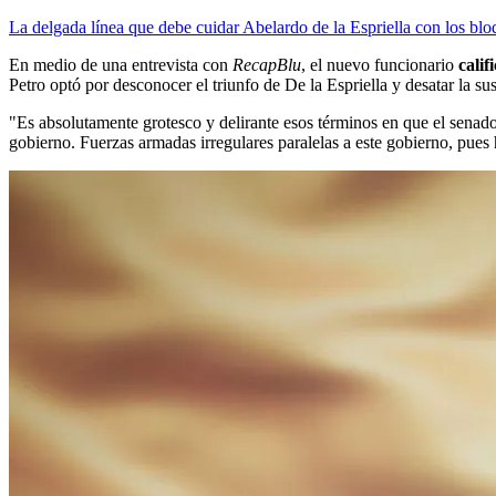
La delgada línea que debe cuidar Abelardo de la Espriella con los bl
En medio de una entrevista con
RecapBlu
, el nuevo funcionario
cali
Petro optó por desconocer el triunfo de De la Espriella y desatar la su
"Es absolutamente grotesco y delirante esos términos en que el senad
gobierno. Fuerzas armadas irregulares paralelas a este gobierno, pues 