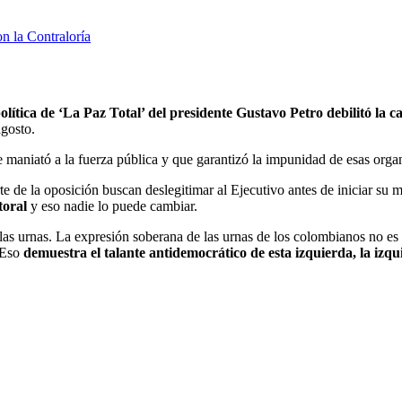
n la Contraloría
política de ‘La Paz Total’ del presidente Gustavo Petro debilitó la c
agosto.
e maniató a la fuerza pública y que garantizó la impunidad de esas organ
e de la oposición buscan deslegitimar al Ejecutivo antes de iniciar su
toral
y eso nadie lo puede cambiar.
e las urnas. La expresión soberana de las urnas de los colombianos no e
 Eso
demuestra el talante antidemocrático de esta izquierda, la izq