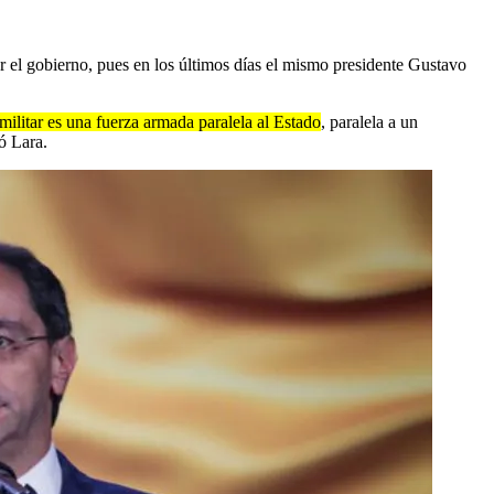
 el gobierno, pues en los últimos días el mismo presidente Gustavo
militar es una fuerza armada paralela al Estado
, paralela a un
ó Lara.