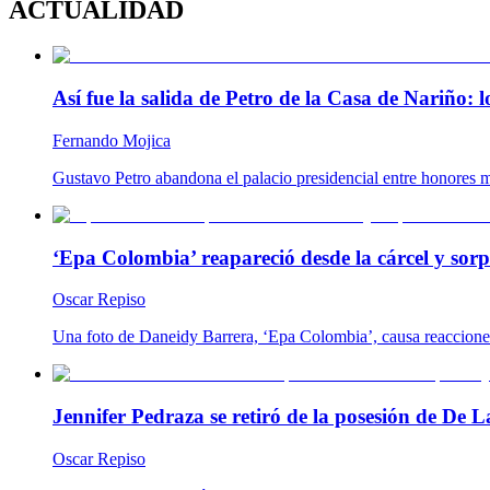
ACTUALIDAD
Así fue la salida de Petro de la Casa de Nariño:
Fernando Mojica
Gustavo Petro abandona el palacio presidencial entre honores m
‘Epa Colombia’ reapareció desde la cárcel y so
Oscar Repiso
Una foto de Daneidy Barrera, ‘Epa Colombia’, causa reacciones e
Jennifer Pedraza se retiró de la posesión de De L
Oscar Repiso