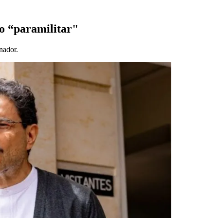
mo “paramilitar"
nador.