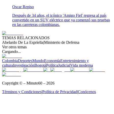
Oscar Repiso
Después de 34 años, el icónico 'Amigo Fiel' regresa al país
convertido en un SUV eléctrico que ya comenzó sus pruebas
en las carreteras colombianas.
TEMAS RELACIONADOS
Abelardo De La Espriella
|
Ministerio de Defensa
Ver otros temas
Cargando...
Colombia
Deportes
Mundo
Economía
Entretenimiento y
cultura
Investigación
Bogotá
Política
Judicial
Vida moderna
Copyright © – Minuto60 – 2026
Términos y Condiciones
|
Política de Privacidad
|
Conócenos