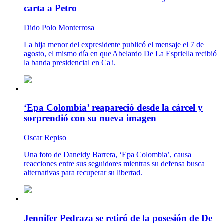
carta a Petro
Dido Polo Monterrosa
La hija menor del expresidente publicó el mensaje el 7 de
agosto, el mismo día en que Abelardo De La Espriella recibió
la banda presidencial en Cali.
‘Epa Colombia’ reapareció desde la cárcel y
sorprendió con su nueva imagen
Oscar Repiso
Una foto de Daneidy Barrera, ‘Epa Colombia’, causa
reacciones entre sus seguidores mientras su defensa busca
alternativas para recuperar su libertad.
Jennifer Pedraza se retiró de la posesión de De