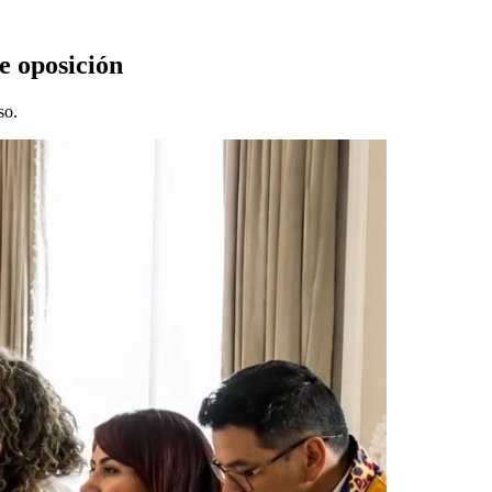
de oposición
so.