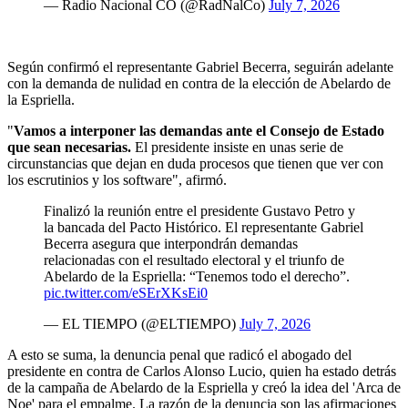
— Radio Nacional CO (@RadNalCo)
July 7, 2026
Según confirmó el representante Gabriel Becerra, seguirán adelante
con la demanda de nulidad en contra de la elección de Abelardo de
la Espriella.
"
Vamos a interponer las demandas ante el Consejo de Estado
que sean necesarias.
El presidente insiste en unas serie de
circunstancias que dejan en duda procesos que tienen que ver con
los escrutinios y los software", afirmó.
Finalizó la reunión entre el presidente Gustavo Petro y
la bancada del Pacto Histórico. El representante Gabriel
Becerra asegura que interpondrán demandas
relacionadas con el resultado electoral y el triunfo de
Abelardo de la Espriella: “Tenemos todo el derecho”.
pic.twitter.com/eSErXKsEi0
— EL TIEMPO (@ELTIEMPO)
July 7, 2026
A esto se suma, la denuncia penal que radicó el abogado del
presidente en contra de Carlos Alonso Lucio, quien ha estado detrás
de la campaña de Abelardo de la Espriella y creó la idea del 'Arca de
Noe' para el empalme. La razón de la denuncia son las afirmaciones