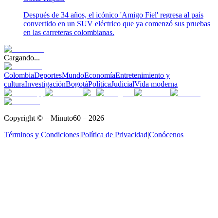
Después de 34 años, el icónico 'Amigo Fiel' regresa al país
convertido en un SUV eléctrico que ya comenzó sus pruebas
en las carreteras colombianas.
Cargando...
Colombia
Deportes
Mundo
Economía
Entretenimiento y
cultura
Investigación
Bogotá
Política
Judicial
Vida moderna
Copyright © – Minuto60 – 2026
Términos y Condiciones
|
Política de Privacidad
|
Conócenos