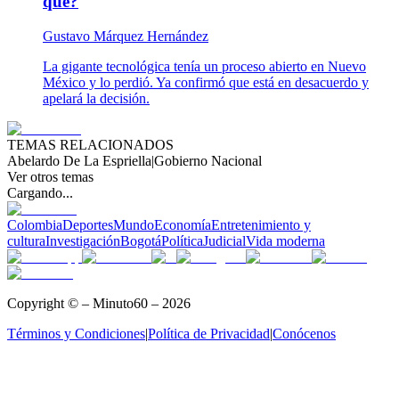
qué?
Gustavo Márquez Hernández
La gigante tecnológica tenía un proceso abierto en Nuevo
México y lo perdió. Ya confirmó que está en desacuerdo y
apelará la decisión.
TEMAS RELACIONADOS
Abelardo De La Espriella
|
Gobierno Nacional
Ver otros temas
Cargando...
Colombia
Deportes
Mundo
Economía
Entretenimiento y
cultura
Investigación
Bogotá
Política
Judicial
Vida moderna
Copyright © – Minuto60 – 2026
Términos y Condiciones
|
Política de Privacidad
|
Conócenos