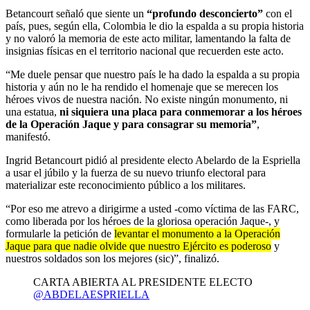
Betancourt señaló que siente un
“profundo desconcierto”
con el
país, pues, según ella, Colombia le dio la espalda a su propia historia
y no valoró la memoria de este acto militar, lamentando la falta de
insignias físicas en el territorio nacional que recuerden este acto.
“Me duele pensar que nuestro país le ha dado la espalda a su propia
historia y aún no le ha rendido el homenaje que se merecen los
héroes vivos de nuestra nación. No existe ningún monumento, ni
una estatua,
ni siquiera una placa para conmemorar a los héroes
de la Operación Jaque y para consagrar su memoria”
,
manifestó.
Ingrid Betancourt pidió al presidente electo Abelardo de la Espriella
a usar el júbilo y la fuerza de su nuevo triunfo electoral para
materializar este reconocimiento público a los militares.
“Por eso me atrevo a dirigirme a usted -como víctima de las FARC,
como liberada por los héroes de la gloriosa operación Jaque-, y
formularle la petición de
levantar el monumento a la Operación
Jaque para que nadie olvide que nuestro Ejército es poderoso
y
nuestros soldados son los mejores (sic)”, finalizó.
CARTA ABIERTA AL PRESIDENTE ELECTO
@ABDELAESPRIELLA