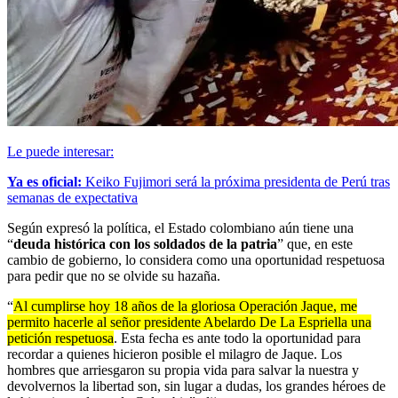
Le puede interesar:
Ya es oficial:
Keiko Fujimori será la próxima presidenta de Perú tras
semanas de expectativa
Según expresó la política, el Estado colombiano aún tiene una
“
deuda histórica con los soldados de la patria
” que, en este
cambio de gobierno, lo considera como una oportunidad respetuosa
para pedir que no se olvide su hazaña.
“
Al cumplirse hoy 18 años de la gloriosa Operación Jaque, me
permito hacerle al señor presidente Abelardo De La Espriella una
petición respetuosa
. Esta fecha es ante todo la oportunidad para
recordar a quienes hicieron posible el milagro de Jaque. Los
hombres que arriesgaron su propia vida para salvar la nuestra y
devolvernos la libertad son, sin lugar a dudas, los grandes héroes de