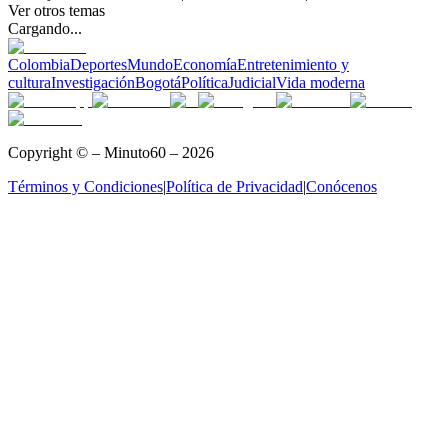
Ver otros temas
Cargando...
Colombia
Deportes
Mundo
Economía
Entretenimiento y
cultura
Investigación
Bogotá
Política
Judicial
Vida moderna
Copyright © – Minuto60 – 2026
Términos y Condiciones
|
Política de Privacidad
|
Conócenos