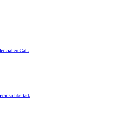
encial en Cali.
rar su libertad.