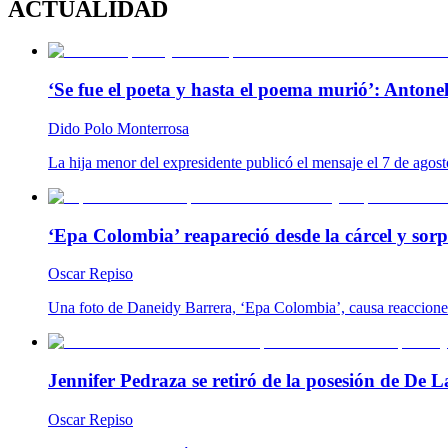
ACTUALIDAD
‘Se fue el poeta y hasta el poema murió’: Antonel
Dido Polo Monterrosa
La hija menor del expresidente publicó el mensaje el 7 de agost
‘Epa Colombia’ reapareció desde la cárcel y so
Oscar Repiso
Una foto de Daneidy Barrera, ‘Epa Colombia’, causa reacciones e
Jennifer Pedraza se retiró de la posesión de De L
Oscar Repiso