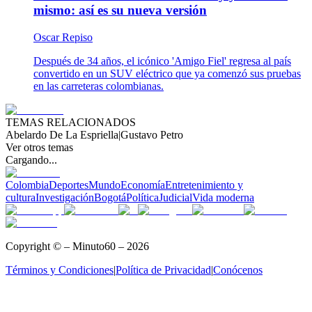
mismo: así es su nueva versión
Oscar Repiso
Después de 34 años, el icónico 'Amigo Fiel' regresa al país
convertido en un SUV eléctrico que ya comenzó sus pruebas
en las carreteras colombianas.
TEMAS RELACIONADOS
Abelardo De La Espriella
|
Gustavo Petro
Ver otros temas
Cargando...
Colombia
Deportes
Mundo
Economía
Entretenimiento y
cultura
Investigación
Bogotá
Política
Judicial
Vida moderna
Copyright © – Minuto60 – 2026
Términos y Condiciones
|
Política de Privacidad
|
Conócenos