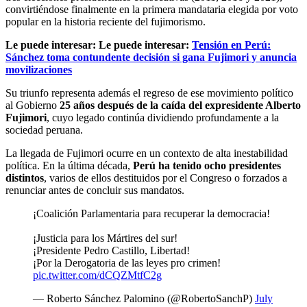
convirtiéndose finalmente en la primera mandataria elegida por voto
popular en la historia reciente del fujimorismo.
Le puede interesar: Le puede interesar:
Tensión en Perú:
Sánchez toma contundente decisión si gana Fujimori y anuncia
movilizaciones
Su triunfo representa además el regreso de ese movimiento político
al Gobierno
25 años después de la caída del expresidente Alberto
Fujimori
, cuyo legado continúa dividiendo profundamente a la
sociedad peruana.
La llegada de Fujimori ocurre en un contexto de alta inestabilidad
política. En la última década,
Perú ha tenido ocho presidentes
distintos
, varios de ellos destituidos por el Congreso o forzados a
renunciar antes de concluir sus mandatos.
¡Coalición Parlamentaria para recuperar la democracia!
¡Justicia para los Mártires del sur!
¡Presidente Pedro Castillo, Libertad!
¡Por la Derogatoria de las leyes pro crimen!
pic.twitter.com/dCQZMtfC2g
— Roberto Sánchez Palomino (@RobertoSanchP)
July