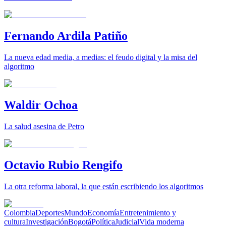
Fernando Ardila Patiño
La nueva edad media, a medias: el feudo digital y la misa del
algoritmo
Waldir Ochoa
La salud asesina de Petro
Octavio Rubio Rengifo
La otra reforma laboral, la que están escribiendo los algoritmos
Colombia
Deportes
Mundo
Economía
Entretenimiento y
cultura
Investigación
Bogotá
Política
Judicial
Vida moderna