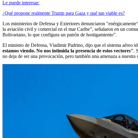
Le puede interesar:
¿Qué propone realmente Trump para Gaza y qué tan viable es?
Los ministerios de Defensa y Exteriores denunciaron "enérgicamente" l
la aviación civil y comercial en el mar Caribe”, señalaron en un comu
Bolivariano, lo que configura un patrón de hostigamiento”.
El ministro de Defensa, Vladimir Padrino, dijo que el sistema aéreo id
estamos viendo. No nos intimida la presencia de estos vectores"
. 
no deja de ser una provocación, pero también una amenaza a nuestra 