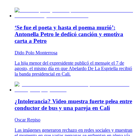
‘Se fue el poeta y hasta el poema murió’:
Antonella Petro le dedicó canción y emotiva
carta a Petro
Dido Polo Monterrosa
La hija menor del expresidente publicó el mensaje el 7 de
agosto, el mismo día en que Abelardo De La Espriella recibió
la banda presidencial en Cali.
¿Intolerancia? Video muestra fuerte pelea entre
conductor de bus y una pareja en Cali
Oscar Repiso
Las imágenes generaron rechazo en redes sociales y muestran
el momento en que varias personas se enfrentan en plena vía