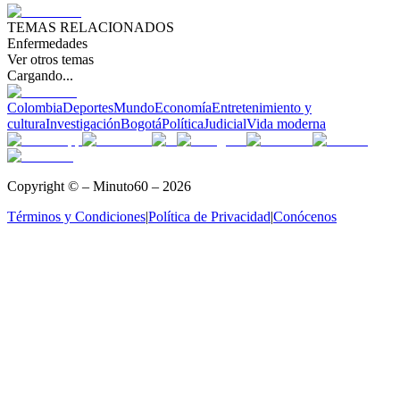
TEMAS RELACIONADOS
Enfermedades
Ver otros temas
Cargando...
Colombia
Deportes
Mundo
Economía
Entretenimiento y
cultura
Investigación
Bogotá
Política
Judicial
Vida moderna
Copyright © – Minuto60 – 2026
Términos y Condiciones
|
Política de Privacidad
|
Conócenos