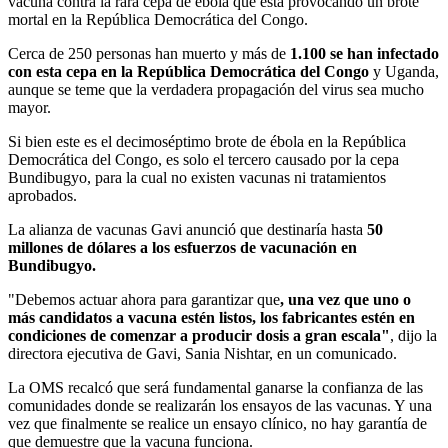
vacuna contra la rara cepa de ébola que está provocando un brote
mortal en la República Democrática del Congo.
Cerca de 250 personas han muerto y más de
1.100 se han infectado
con esta cepa en la República Democrática del Congo
y Uganda,
aunque se teme que la verdadera propagación del virus sea mucho
mayor.
Si bien este es el decimoséptimo brote de ébola en la República
Democrática del Congo, es solo el tercero causado por la cepa
Bundibugyo, para la cual no existen vacunas ni tratamientos
aprobados.
La alianza de vacunas Gavi anunció que destinaría hasta
50
millones de dólares a los esfuerzos de vacunación en
Bundibugyo.
"Debemos actuar ahora para garantizar que
, una vez que uno o
más candidatos a vacuna estén listos, los fabricantes estén en
condiciones de comenzar a producir dosis a gran escala"
, dijo la
directora ejecutiva de Gavi, Sania Nishtar, en un comunicado.
La OMS recalcó que será fundamental ganarse la confianza de las
comunidades donde se realizarán los ensayos de las vacunas. Y una
vez que finalmente se realice un ensayo clínico, no hay garantía de
que demuestre que la vacuna funciona.