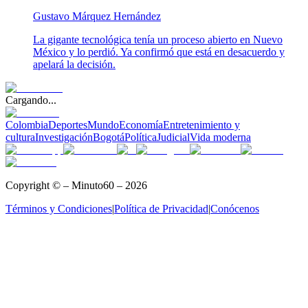
Gustavo Márquez Hernández
La gigante tecnológica tenía un proceso abierto en Nuevo
México y lo perdió. Ya confirmó que está en desacuerdo y
apelará la decisión.
Cargando...
Colombia
Deportes
Mundo
Economía
Entretenimiento y
cultura
Investigación
Bogotá
Política
Judicial
Vida moderna
Copyright © – Minuto60 – 2026
Términos y Condiciones
|
Política de Privacidad
|
Conócenos