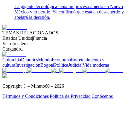
La gigante tecnológica tenía un proceso abierto en Nuevo
México y lo perdió. Ya confirmó que está en desacuerdo y
apelará la decisión.
TEMAS RELACIONADOS
Estados Unidos
|
Francia
Ver otros temas
Cargando...
Colombia
Deportes
Mundo
Economía
Entretenimiento y
cultura
Investigación
Bogotá
Política
Judicial
Vida moderna
Copyright © – Minuto60 – 2026
Términos y Condiciones
|
Política de Privacidad
|
Conócenos