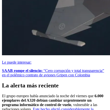
Le puede interesar:
SAAB rompe el silencio:
“Cero corrupción y total transparencia”
en el polémico contrato de aviones Gripen con Colombia
La alerta más reciente
El grupo europeo había anunciado la noche del viernes que
6.000
ejemplares del A320 debían cambiar urgentemente un
programa informático de control de vuelo
, vulnerable a las
radiaciones solares.
Este hecho afectó considerablemente la