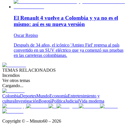
El Renault 4 vuelve a Colombia y ya no es el
mismo: así es su nueva versión
Oscar Repiso
Después de 34 años, el icónico 'Amigo Fiel' regresa al país
convertido en un SUV eléctrico que ya comenzó sus pruebas
en las carreteras colombianas.
TEMAS RELACIONADOS
Incendios
Ver otros temas
Cargando...
Colombia
Deportes
Mundo
Economía
Entretenimiento y
cultura
Investigación
Bogotá
Política
Judicial
Vida moderna
Copyright © – Minuto60 – 2026