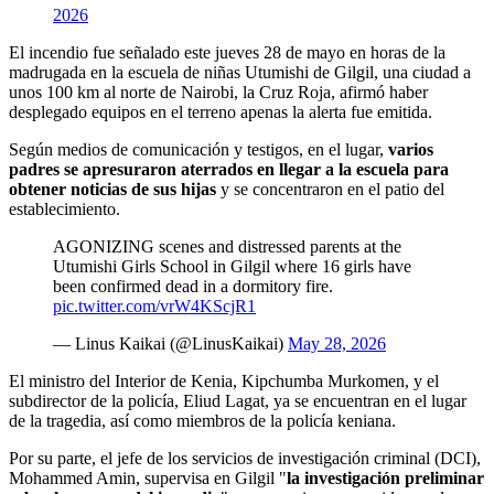
2026
El incendio fue señalado este jueves 28 de mayo en horas de la
madrugada en la escuela de niñas Utumishi de Gilgil, una ciudad a
unos 100 km al norte de Nairobi, la Cruz Roja, afirmó haber
desplegado equipos en el terreno apenas la alerta fue emitida.
Según medios de comunicación y testigos, en el lugar,
varios
padres se apresuraron aterrados en llegar a la escuela para
obtener noticias de sus hijas
y se concentraron en el patio del
establecimiento.
AGONIZING scenes and distressed parents at the
Utumishi Girls School in Gilgil where 16 girls have
been confirmed dead in a dormitory fire.
pic.twitter.com/vrW4KScjR1
— Linus Kaikai (@LinusKaikai)
May 28, 2026
El ministro del Interior de Kenia, Kipchumba Murkomen, y el
subdirector de la policía, Eliud Lagat, ya se encuentran en el lugar
de la tragedia, así como miembros de la policía keniana.
Por su parte, el jefe de los servicios de investigación criminal (DCI),
Mohammed Amin, supervisa en Gilgil "
la investigación preliminar