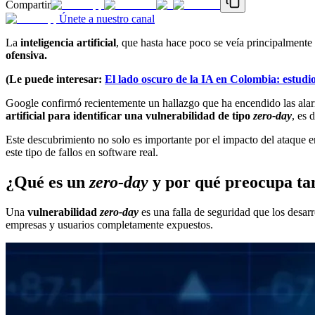
Compartir
Únete a nuestro canal
La
inteligencia artificial
, que hasta hace poco se veía principalmente
ofensiva.
(Le puede interesar:
El lado oscuro de la IA en Colombia: estudio 
Google confirmó recientemente un hallazgo que ha encendido las alarm
artificial para identificar una vulnerabilidad de tipo
zero-day
, es 
Este descubrimiento no solo es importante por el impacto del ataque en
este tipo de fallos en software real.
¿Qué es un
zero-day
y por qué preocupa ta
Una
vulnerabilidad
zero-day
es una falla de seguridad que los desar
empresas y usuarios completamente expuestos.