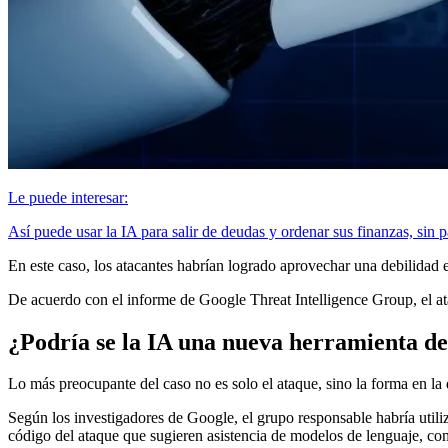
Le puede interesar:
Así puede usar la IA para salir de deudas y ordenar sus finanzas, sin p
En este caso, los atacantes habrían logrado aprovechar una debilidad 
De acuerdo con el informe de Google Threat Intelligence Group, el ata
¿Podría se la IA una nueva herramienta d
Lo más preocupante del caso no es solo el ataque, sino la forma en la 
Según los investigadores de Google, el grupo responsable habría utiliz
código del ataque que sugieren asistencia de modelos de lenguaje, c