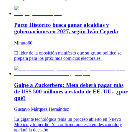
Pacto Histórico busca ganar alcaldías y
gobernaciones en 2027, según Iván Cepeda
Minuto60
El líder de la oposición manifestó que su grupo político se
prepara para los próximos comicios electorales.
Golpe a Zuckerberg: Meta deberá pagar más
de US$ 500 millones a estado de EE. UU., ¿por
qué?
Gustavo Márquez Hernández
La gigante tecnológica tenía un proceso abierto en Nuevo
México y lo perdió. Ya confirmó que está en desacuerdo y
apelará la decisión.