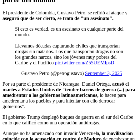
El presidente de Colombia, Gustavo Petro, se refirió al ataque y
aseguró que de ser cierto, se trata de "un asesinato".
Si esto es verdad, es un asesinato en cualquier parte del
mundo.
Llevamos décadas capturando civiles que transportan
drogas sin matarlos. Los que transportan drogas no son
los grandes narcos, sino los jóvenes muy pobres del
Caribe y el Pacífico
pic.twitter.com/Z55UEMIpsD
— Gustavo Petro (@petrogustavo)
September 3, 2025
Por su parte el presidente de Nicaragua, Daniel Ortega,
acusó el
martes a Estados Unidos de "tender barcos de guerra (...) para
amedrentar a los gobiernos latinoamericanos,
lo hacen para
amedrentar a los pueblos y para intentar con ello derrocar
gobiernos".
El gobierno Trump desplegó buques de guerra en el sur del Caribe
en lo que calificó como una operación antidrogas.
Aunque no ha amenazado con invadir Venezuela,
la movilización
coincide con la acusación en contra de Maduro
de encabezar un