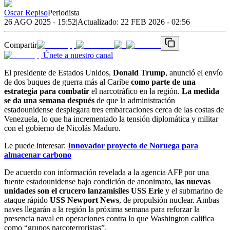
Oscar Repiso
Periodista
26 AGO 2025 - 15:52
|
Actualizado:
22 FEB 2026 - 02:56
Compartir
Únete a nuestro canal
El presidente de Estados Unidos,
Donald Trump
, anunció el envío
de dos buques de guerra más al Caribe
como parte de una
estrategia para combatir
el narcotráfico en la región.
La medida
se da una semana después
de que la administración
estadounidense desplegara tres embarcaciones cerca de las costas de
Venezuela, lo que ha incrementado la tensión diplomática y militar
con el gobierno de Nicolás Maduro.
Le puede interesar:
Innovador proyecto de Noruega para
almacenar carbono
De acuerdo con información revelada a la agencia AFP por una
fuente estadounidense bajo condición de anonimato,
las nuevas
unidades son el crucero lanzamisiles USS Erie
y el submarino de
ataque rápido
USS Newport News
, de propulsión nuclear. Ambas
naves llegarán a la región la próxima semana para reforzar la
presencia naval en operaciones contra lo que Washington califica
como “grupos narcoterroristas”.