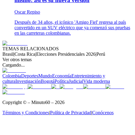
mismo: así es su nueva versión
Oscar Repiso
Después de 34 años, el icónico 'Amigo Fiel' regresa al país
convertido en un SUV eléctrico que ya comenzó sus pruebas
en las carreteras colombianas.
TEMAS RELACIONADOS
Brasil
|
Costa Rica
|
Elecciones Presidenciales 2026
|
Perú
Ver otros temas
Cargando...
Colombia
Deportes
Mundo
Economía
Entretenimiento y
cultura
Investigación
Bogotá
Política
Judicial
Vida moderna
Copyright © – Minuto60 – 2026
Términos y Condiciones
|
Política de Privacidad
|
Conócenos