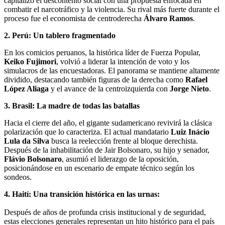
capitalizó el descontento social con una propuesta enfocada en
combatir el narcotráfico y la violencia. Su rival más fuerte durante el
proceso fue el economista de centroderecha
Álvaro Ramos
.
2. Perú: Un tablero fragmentado
En los comicios peruanos, la histórica líder de Fuerza Popular,
Keiko Fujimori
, volvió a liderar la intención de voto y los
simulacros de las encuestadoras. El panorama se mantiene altamente
dividido, destacando también figuras de la derecha como
Rafael
López Aliaga
y el avance de la centroizquierda con
Jorge Nieto
.
3. Brasil: La madre de todas las batallas
Hacia el cierre del año, el gigante sudamericano revivirá la clásica
polarización que lo caracteriza. El actual mandatario
Luiz Inácio
Lula da Silva
busca la reelección frente al bloque derechista.
Después de la inhabilitación de Jair Bolsonaro, su hijo y senador,
Flávio Bolsonaro
, asumió el liderazgo de la oposición,
posicionándose en un escenario de empate técnico según los
sondeos.
4. Haití: Una transición histórica en las urnas:
D
espués de años de profunda crisis institucional y de seguridad,
estas elecciones generales representan un hito histórico para el país