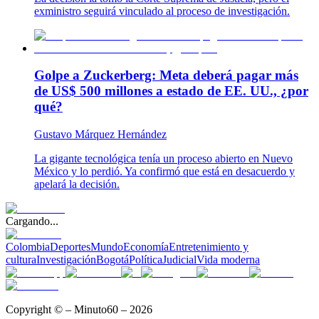
exministro seguirá vinculado al proceso de investigación.
Golpe a Zuckerberg: Meta deberá pagar más
de US$ 500 millones a estado de EE. UU., ¿por
qué?
Gustavo Márquez Hernández
La gigante tecnológica tenía un proceso abierto en Nuevo
México y lo perdió. Ya confirmó que está en desacuerdo y
apelará la decisión.
Cargando...
Colombia
Deportes
Mundo
Economía
Entretenimiento y
cultura
Investigación
Bogotá
Política
Judicial
Vida moderna
Copyright © – Minuto60 – 2026