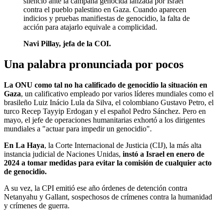
silencio ante la campaña genocida lanzada por Israel
contra el pueblo palestino en Gaza. Cuando aparecen
indicios y pruebas manifiestas de genocidio, la falta de
acción para atajarlo equivale a complicidad.
Navi Pillay, jefa de la COI.
Una palabra pronunciada por pocos
La ONU como tal no ha calificado de genocidio la situación en
Gaza
, un calificativo empleado por varios líderes mundiales como el
brasileño Luiz Inácio Lula da Silva, el colombiano Gustavo Petro, el
turco Recep Tayyip Erdogan y el español Pedro Sánchez. Pero en
mayo, el jefe de operaciones humanitarias exhortó a los dirigentes
mundiales a "actuar para impedir un genocidio".
En La Haya
, la Corte Internacional de Justicia (CIJ), la más alta
instancia judicial de Naciones Unidas,
instó a Israel en enero de
2024 a tomar medidas para evitar la comisión de cualquier acto
de genocidio.
A su vez, la CPI emitió ese año órdenes de detención contra
Netanyahu y Gallant, sospechosos de crímenes contra la humanidad
y crímenes de guerra.