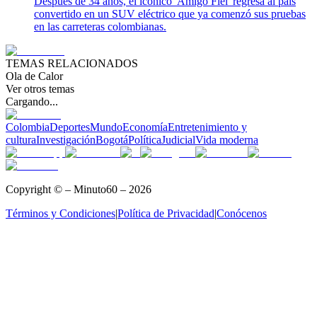
Después de 34 años, el icónico 'Amigo Fiel' regresa al país
convertido en un SUV eléctrico que ya comenzó sus pruebas
en las carreteras colombianas.
TEMAS RELACIONADOS
Ola de Calor
Ver otros temas
Cargando...
Colombia
Deportes
Mundo
Economía
Entretenimiento y
cultura
Investigación
Bogotá
Política
Judicial
Vida moderna
Copyright © – Minuto60 – 2026
Términos y Condiciones
|
Política de Privacidad
|
Conócenos