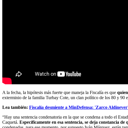
A la fecha, la hipótesis más fuerte que maneja la Fiscalía es que
quien
exterminio de la familia Turbay Cote, un clan político de los 80 y 90 
Lea también:
Fiscalía desmiente a MinDefensa: 'Zarco Aldinever'
“Hay una sentencia condenatoria en la que se condena a todo el Estad
Caquetá.
Específicamente en esa sentencia, se deja constancia de
condenadas, para ese momento, por supuesto Iván Márquez, están tamb