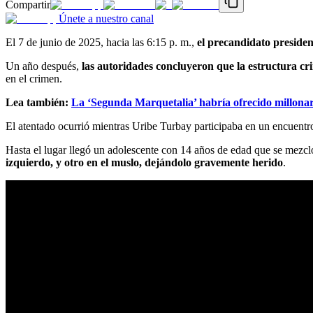
Compartir
Únete a nuestro canal
El 7 de junio de 2025, hacia las 6:15 p. m.,
el precandidato preside
Un año después,
las autoridades concluyeron que la estructura cr
en el crimen.
Lea también:
La ‘Segunda Marquetalia’ habría ofrecido millonar
El atentado ocurrió mientras Uribe Turbay participaba en un encuent
Hasta el lugar llegó un adolescente con 14 años de edad que se mezcló
izquierdo, y otro en el muslo, dejándolo gravemente herido
.