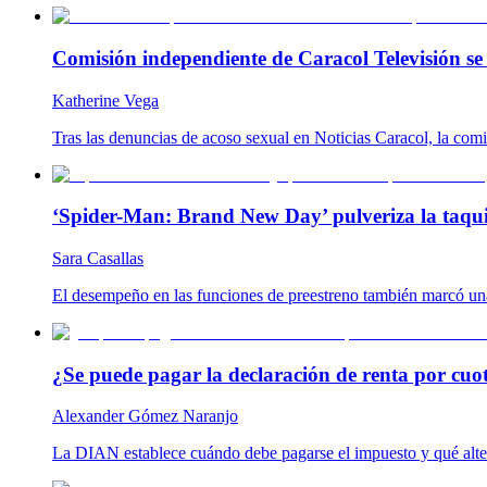
Comisión independiente de Caracol Televisión se 
Katherine Vega
Tras las denuncias de acoso sexual en Noticias Caracol, la com
‘Spider-Man: Brand New Day’ pulveriza la taqui
Sara Casallas
El desempeño en las funciones de preestreno también marcó una
¿Se puede pagar la declaración de renta por cuo
Alexander Gómez Naranjo
La DIAN establece cuándo debe pagarse el impuesto y qué altern