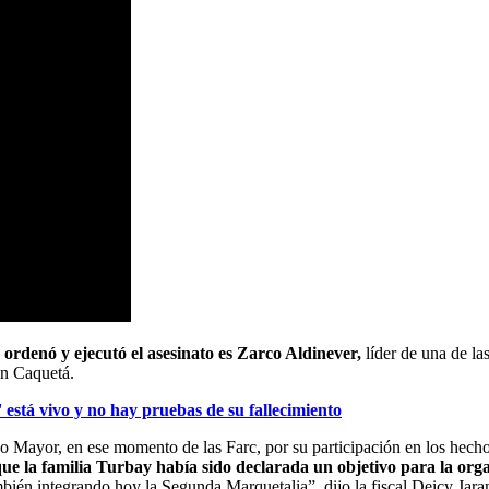
 ordenó y ejecutó el asesinato es Zarco Aldinever,
líder de una de la
en Caquetá.
 está vivo y no hay pruebas de su fallecimiento
o Mayor, en ese momento de las Farc, por su participación en los hecho
 que la familia Turbay había sido declarada un objetivo para la or
ién integrando hoy la Segunda Marquetalia”, dijo la fiscal Deicy Jara