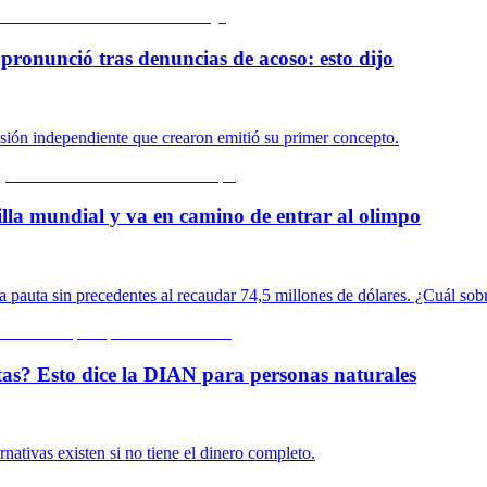
pronunció tras denuncias de acoso: esto dijo
isión independiente que crearon emitió su primer concepto.
lla mundial y va en camino de entrar al olimpo
 pauta sin precedentes al recaudar 74,5 millones de dólares. ¿Cuál sob
tas? Esto dice la DIAN para personas naturales
ativas existen si no tiene el dinero completo.