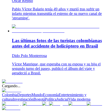
Oscar Repiso
Pablo Víctor Balario tenía 49 años y murió tras sufrir un
infarto mientras transmitía el estreno de su nuevo canal de
'streaming'.
Las últimas fotos de las turistas colombianas
antes del accidente de helicóptero en Brasil
Dido Polo Monterrosa
Víctor Manrique, que esperaba con su esposa y su hija el
segundo turno del paseo, publicó el álbum del viaje y
agradeció a Brasil.
Cargando...
Colombia
Deportes
Mundo
Economía
Entretenimiento y
cultura
Investigación
Bogotá
Política
Judicial
Vida moderna