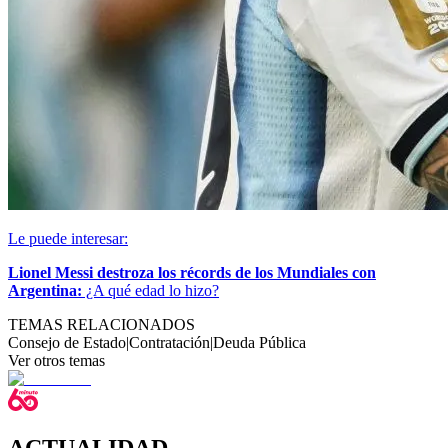
Le puede interesar:
Lionel Messi destroza los récords de los Mundiales con
Argentina:
¿A qué edad lo hizo?
TEMAS RELACIONADOS
Consejo de Estado
|
Contratación
|
Deuda Pública
Ver otros temas
ACTUALIDAD