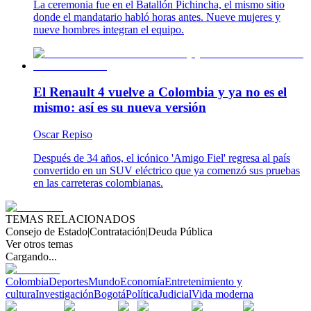
La ceremonia fue en el Batallón Pichincha, el mismo sitio
donde el mandatario habló horas antes. Nueve mujeres y
nueve hombres integran el equipo.
El Renault 4 vuelve a Colombia y ya no es el
mismo: así es su nueva versión
Oscar Repiso
Después de 34 años, el icónico 'Amigo Fiel' regresa al país
convertido en un SUV eléctrico que ya comenzó sus pruebas
en las carreteras colombianas.
TEMAS RELACIONADOS
Consejo de Estado
|
Contratación
|
Deuda Pública
Ver otros temas
Cargando...
Colombia
Deportes
Mundo
Economía
Entretenimiento y
cultura
Investigación
Bogotá
Política
Judicial
Vida moderna