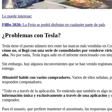
Le puede interesar:
FilBo 2026:
La Feria se podrá disfrutar en cualquier parte de país
¿Problemas con Tesla?
Tesla tiene el puesto número tres entre las marcas más vendidas en 
cómo no, si llegó con una serie de comodidades por venderse vir
alta.
No por nada, Tesla logra salir en el informe mencionado con nin
Sin embargo, hay algunos inconvenientes que se han venido registran
entrega.
Minuto60
habló con varios compradores.
Varios de ellos señalan, 
responden computadores.
“Todo es a través de la aplicación. Yo entiendo que también es algo 
información única y exclusivamente a través de una aplicación
y e
comprador.
Para el usuario, que prefiere mantener el anonimato, las respuestas q