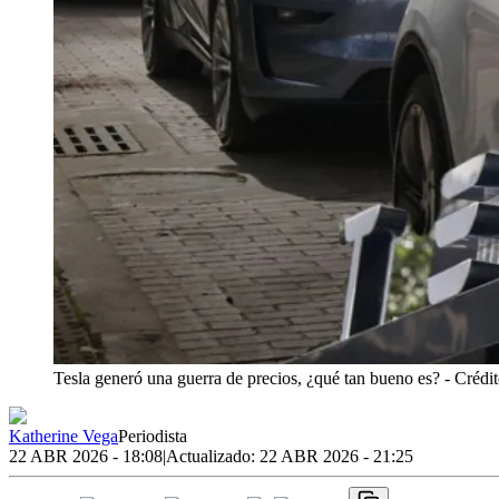
Tesla generó una guerra de precios, ¿qué tan bueno es?
- Crédi
Katherine Vega
Periodista
22 ABR 2026 - 18:08
|
Actualizado:
22 ABR 2026 - 21:25