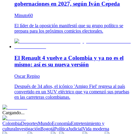
gobernaciones en 2027, según Iván Cepeda
Minuto60
El líder de la oposición manifestó que su grupo político se
prepara para los próximos comicios electorales.
El Renault 4 vuelve a Colombia y ya no es el
mismo: así es su nueva versión
Oscar Repiso
Después de 34 años, el icónico 'Amigo Fiel' regresa al país
convertido en un SUV eléctrico que ya comenzó sus pruebas
en las carreteras colombianas.
Cargando...
Colombia
Deportes
Mundo
Economía
Entretenimiento y
cultura
Investigación
Bogotá
Política
Judicial
Vida moderna