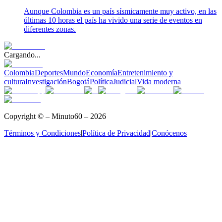
Aunque Colombia es un país sísmicamente muy activo, en las
últimas 10 horas el país ha vivido una serie de eventos en
diferentes zonas.
Cargando...
Colombia
Deportes
Mundo
Economía
Entretenimiento y
cultura
Investigación
Bogotá
Política
Judicial
Vida moderna
Copyright © – Minuto60 – 2026
Términos y Condiciones
|
Política de Privacidad
|
Conócenos