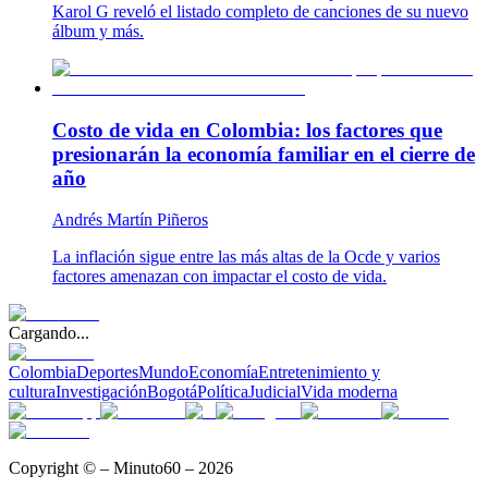
Karol G reveló el listado completo de canciones de su nuevo
álbum y más.
Costo de vida en Colombia: los factores que
presionarán la economía familiar en el cierre de
año
Andrés Martín Piñeros
La inflación sigue entre las más altas de la Ocde y varios
factores amenazan con impactar el costo de vida.
Cargando...
Colombia
Deportes
Mundo
Economía
Entretenimiento y
cultura
Investigación
Bogotá
Política
Judicial
Vida moderna
Copyright © – Minuto60 – 2026