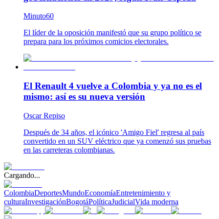
Minuto60
El líder de la oposición manifestó que su grupo político se
prepara para los próximos comicios electorales.
El Renault 4 vuelve a Colombia y ya no es el
mismo: así es su nueva versión
Oscar Repiso
Después de 34 años, el icónico 'Amigo Fiel' regresa al país
convertido en un SUV eléctrico que ya comenzó sus pruebas
en las carreteras colombianas.
Cargando...
Colombia
Deportes
Mundo
Economía
Entretenimiento y
cultura
Investigación
Bogotá
Política
Judicial
Vida moderna