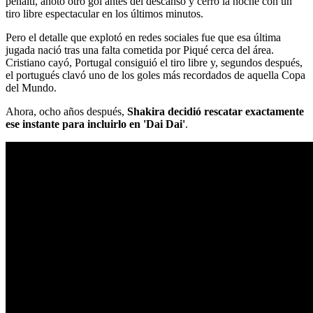
penalti, anotó otro gol antes del descanso y cerró la noche con un
tiro libre espectacular en los últimos minutos.
Pero el detalle que explotó en redes sociales fue que esa última
jugada nació tras una falta cometida por Piqué cerca del área.
Cristiano cayó, Portugal consiguió el tiro libre y, segundos después,
el portugués clavó uno de los goles más recordados de aquella Copa
del Mundo.
Ahora, ocho años después,
Shakira decidió rescatar exactamente
ese instante para incluirlo en 'Dai Dai'
.