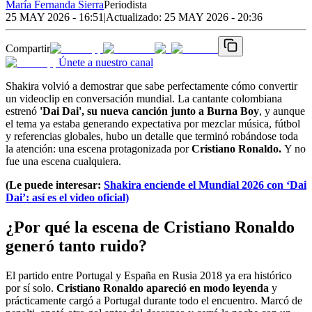
María Fernanda Sierra
Periodista
25 MAY 2026 - 16:51
|
Actualizado:
25 MAY 2026 - 20:36
Compartir
Únete a nuestro canal
Shakira volvió a demostrar que sabe perfectamente cómo convertir
un videoclip en conversación mundial. La cantante colombiana
estrenó
'Dai Dai', su nueva canción junto a Burna Boy
, y aunque
el tema ya estaba generando expectativa por mezclar música, fútbol
y referencias globales, hubo un detalle que terminó robándose toda
la atención: una escena protagonizada por
Cristiano Ronaldo.
Y no
fue una escena cualquiera.
(Le puede interesar:
Shakira enciende el Mundial 2026 con ‘Dai
Dai’: así es el video oficial)
¿Por qué la escena de Cristiano Ronaldo
generó tanto ruido?
El partido entre Portugal y España en Rusia 2018 ya era histórico
por sí solo.
Cristiano Ronaldo apareció en modo leyenda
y
prácticamente cargó a Portugal durante todo el encuentro. Marcó de